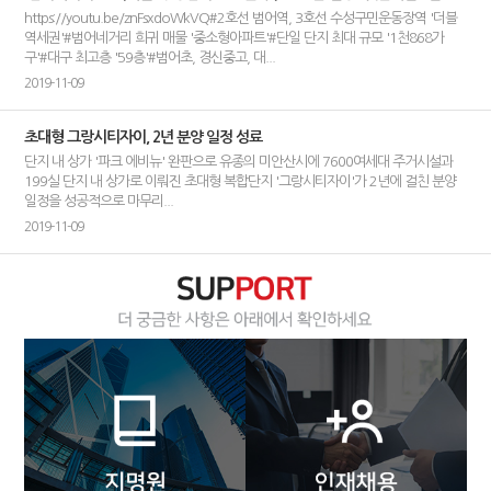
https://youtu.be/znFsxdoWkVQ#2호선 범어역, 3호선 수성구민운동장역 '더블
역세권'#범어네거리 희귀 매물 '중소형아파트'#단일 단지 최대 규모 '1천868가
구'#대구 최고층 '59층'#범어초, 경신중고, 대...
2019-11-09
초대형 그랑시티자이, 2년 분양 일정 성료
단지 내 상가 '파크 에비뉴' 완판으로 유종의 미안산시에 7600여세대 주거시설과
199실 단지 내 상가로 이뤄진 초대형 복합단지 '그랑시티자이'가 2년에 걸친 분양
일정을 성공적으로 마무리...
2019-11-09