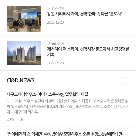
[기업과 경제]
강동 헤리티지 자이, 청약 한파 속 다른 '온도차'
2022-12-20
[서울와이어]
제천자이 더 스카이, 청약시장 불모지서 최고경쟁률
기록
2022-05-20
CI&D NEWS
대구오페라하우스-아이에스동서㈜, 업무협약 체결
대구오페라하우스 별관에서 열린 기업 문화예술 사회공헌 및 예술교육 활성화를 위
한 업무협약식.(사진제공=대구오페라하우스)[대구경북=아시아뉴스통신] 윤석원기
자 = 대구오페라하우...
2019-11-09
'범어네거리 초 역세권' 수성범어W 모델하우스 오픈 현장...첫날에만 1만명 몰려