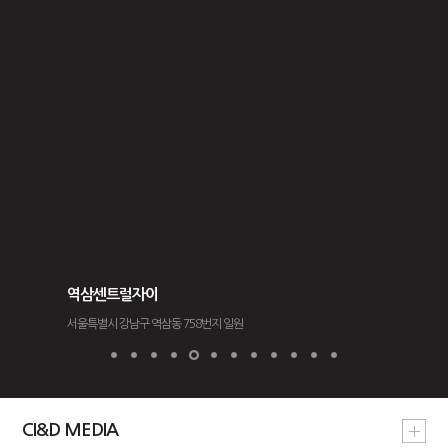
역삼센트럴자이
천안 휴먼
서울특별시 강남구 역삼동 758번지 일원
충남 천안시 서
CI&D MEDIA