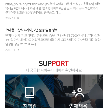
https://youtu.be/znFsxdoWkVQ#2호선 범어역, 3호선 수성구민운동장역 '더블
역세권'#범어네거리 희귀 매물 '중소형아파트'#단일 단지 최대 규모 '1천868가
구'#대구 최고층 '59층'#범어초, 경신중고, 대...
2019-11-09
초대형 그랑시티자이, 2년 분양 일정 성료
단지 내 상가 '파크 에비뉴' 완판으로 유종의 미안산시에 7600여세대 주거시설과
199실 단지 내 상가로 이뤄진 초대형 복합단지 '그랑시티자이'가 2년에 걸친 분양
일정을 성공적으로 마무리...
2019-11-09