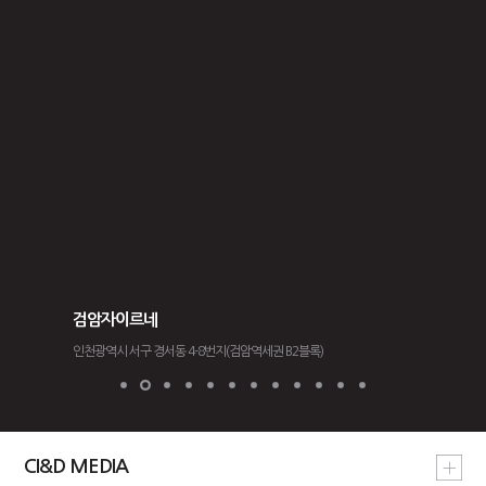
검암자이르네
도룡자이 
인천광역시 서구 경서동 4-8번지(검암역세권 B2블록)
대전광역시 유성
CI&D MEDIA