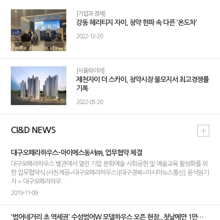
[기업과 경제]
강동 헤리티지 자이, 청약 한파 속 다른 '온도차'
2022-12-20
[서울와이어]
제천자이 더 스카이, 청약시장 불모지서 최고경쟁률
기록
2022-05-20
CI&D NEWS
대구오페라하우스-아이에스동서㈜, 업무협약 체결
대구오페라하우스 별관에서 열린 기업 문화예술 사회공헌 및 예술교육 활성화를 위
한 업무협약식.(사진제공=대구오페라하우스)[대구경북=아시아뉴스통신] 윤석원기
자 = 대구오페라하우...
2019-11-09
'범어네거리 초 역세권' 수성범어W 모델하우스 오픈 현장...첫날에만 1만명 몰려